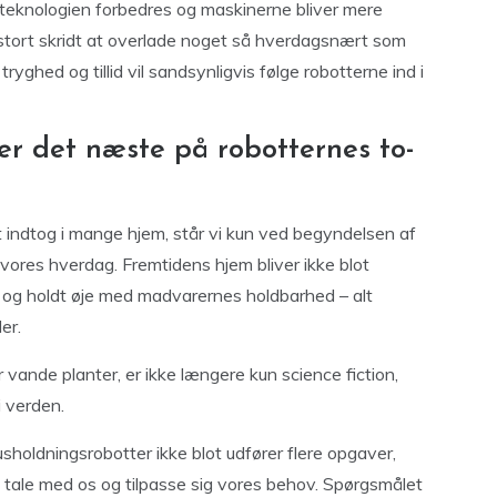
at teknologien forbedres og maskinerne bliver mere
t stort skridt at overlade noget så hverdagsnært som
yghed og tillid vil sandsynligvis følge robotterne ind i
er det næste på robotternes to-
t indtog i mange hjem, står vi kun ved begyndelsen af
 vores hverdag. Fremtidens hjem bliver ikke blot
og holdt øje med madvarernes holdbarhed – alt
er.
r vande planter, er ikke længere kun science fiction,
i verden.
sholdningsrobotter ikke blot udfører flere opgaver,
r, tale med os og tilpasse sig vores behov. Spørgsmålet