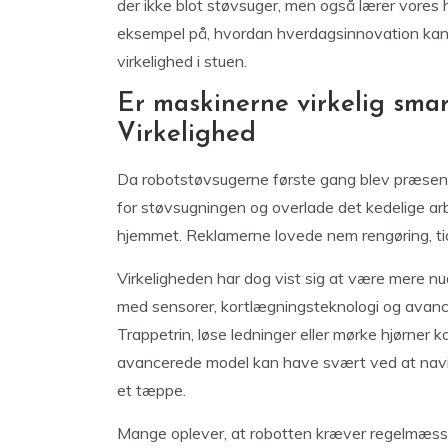
der ikke blot støvsuger, men også lærer vores 
eksempel på, hvordan hverdagsinnovation kan for
virkelighed i stuen.
Er maskinerne virkelig smar
Virkelighed
Da robotstøvsugerne første gang blev præsente
for støvsugningen og overlade det kedelige arbej
hjemmet. Reklamerne lovede nem rengøring, tid s
Virkeligheden har dog vist sig at være mere 
med sensorer, kortlægningsteknologi og avance
Trappetrin, løse ledninger eller mørke hjørner 
avancerede model kan have svært ved at naviger
et tæppe.
Mange oplever, at robotten kræver regelmæssi