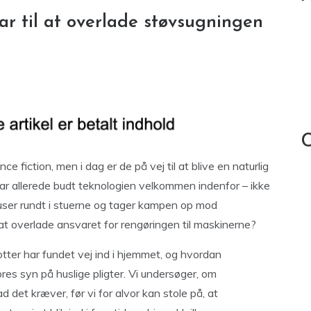
lar til at overlade støvsugningen
C
e fiction, men i dag er de på vej til at blive en naturlig
har allerede budt teknologien velkommen indenfor – ikke
suser rundt i stuerne og tager kampen op mod
 at overlade ansvaret for rengøringen til maskinerne?
otter har fundet vej ind i hjemmet, og hvordan
es syn på huslige pligter. Vi undersøger, om
d det kræver, før vi for alvor kan stole på, at