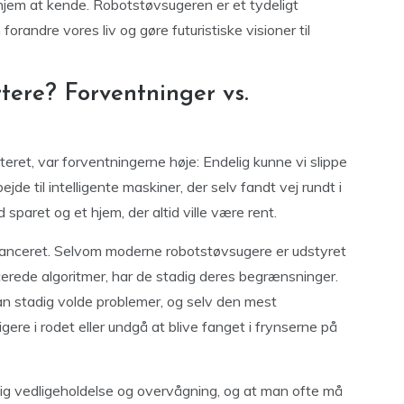
hjem at kende. Robotstøvsugeren er et tydeligt
andre vores liv og gøre futuristiske visioner til
tere? Forventninger vs.
ret, var forventningerne høje: Endelig kunne vi slippe
de til intelligente maskiner, der selv fandt vej rundt i
paret og et hjem, der altid ville være rent.
nuanceret. Selvom moderne robotstøvsugere er udstyret
rede algoritmer, har de stadig deres begrænsninger.
kan stadig volde problemer, og selv den mest
e i rodet eller undgå at blive fanget i frynserne på
g vedligeholdelse og overvågning, og at man ofte må