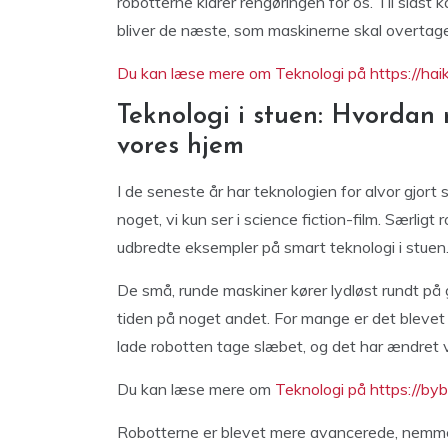
robotterne klarer rengøringen for os. Til sidst k
bliver de næste, som maskinerne skal overtag
Du kan læse mere om Teknologi på https://haik
Teknologi i stuen: Hvordan 
vores hjem
I de seneste år har teknologien for alvor gjort 
noget, vi kun ser i science fiction-film. Særli
udbredte eksempler på smart teknologi i stuen
De små, runde maskiner kører lydløst rundt på 
tiden på noget andet. For mange er det blevet 
lade robotten tage slæbet, og det har ændret 
Du kan læse mere om
Teknologi på https://by
Robotterne er blevet mere avancerede, nemmer