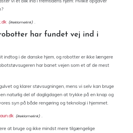
aster vi et blik ind i fremtidens hjem: Hvilke opgaver
e?
.dk
.
robotter har fundet vej ind i
sit indtog i de danske hjem, og robotter er ikke længere
gt robotstøvsugeren har banet vejen som et af de mest
.
gulvet og klarer støvsugningen, mens vi selv kan bruge
en naturlig del af dagligdagen at trykke på en knap og
vores syn på både rengøring og teknologi i hjemmet.
baun.dk
.
e at bruge og ikke mindst mere tilgængelige